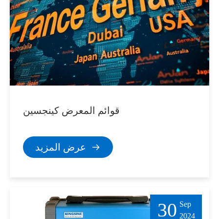
قوائم المعرض كينجسين
عرض المزيد

30
Sep
2024