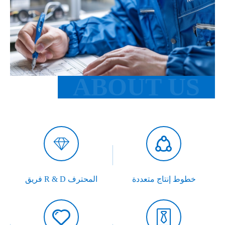


خطوط إنتاج متعددة
فريق R & D المحترف

