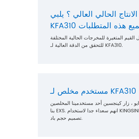
انتاج الحالي العالي ؟ يلبي
KFA3 جميع هذه المتطلبات
ى جانوري 5 ، قمنا بتسجيل القيم المتغيرة للمخرجات الحالية المختلفة
للتحقق من الدقة العالية لـ KFA310.
KFA310 - EAT
 مايو ، زار كينجسين أحد مستخدمينا المخلصين Eaton brazil مع حل الوكيل المحلي الخاص
بنا EXS. انهم سعداء جدا لاستخدام KINGSINE KFA310 ونقدر ذلك كثيرا لدقتها العالية والراحة في
تصميم حجم باد.