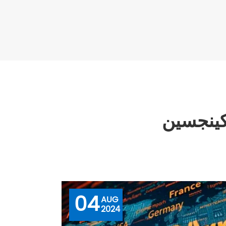
كينجسين
04
AUG
2024