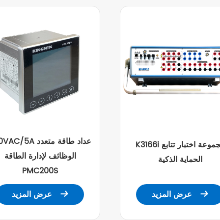
220VAC/5A عداد طاقة 
K3166i مجموعة اختبار تتابع
الوظائف لإدارة الطاقة
الحماية الذكية
PMC200S
عرض المزيد
عرض المزيد

