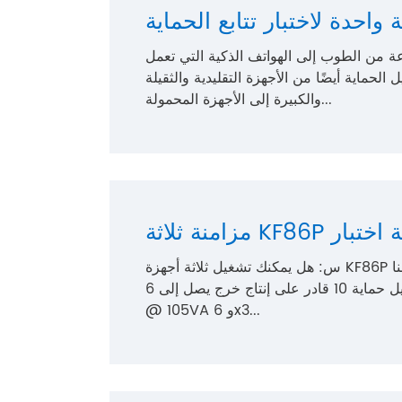
واحدة لاختبار تتابع الحماية
ة من الطوب إلى الهواتف الذكية التي تعمل
لحماية أيضًا من الأجهزة التقليدية والثقيلة
والكبيرة إلى الأجهزة المحمولة...
جموعة اختبار
س: هل يمكنك تشغيل ثلاثة أجهزة KF86P من جهاز كمبيوتر واحد ؟ إعادة: نعم! يمكننا. F86p هو
أحد منتجاتنا الرائدة وهو عبارة عن اختبار ترحيل حماية 10 قادر على إنتاج خرج يصل إلى 6x310V
@ 105VA و 6x3...