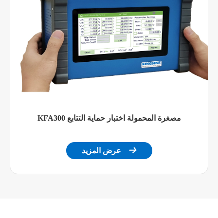
دقة
قماشية
القرار
± 5 جزء في المليون
الإخراج
مرحلة
نطاق
-− ° ~ − °
الإخراج
درجة الحرارة ± ange °. / >
دقة خرج
Ong ° Guar.
50 هرتز
KFA300 مصغرة المحمولة اختبار حماية التتابع
أو °
القرار

عرض المزيد
مزود تيار مستمر مساعد
نطاق
12 ~ ، V
الإخراج
طاقة