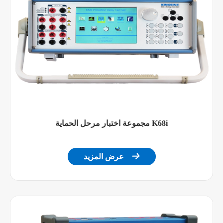
الانتاج
0 ~ 10 أ ، من
الحالي
العاصمة
طاقة
تقييم W
خرج تيار
مستمر
> Ar Rd + 0.01Rg Typ.
دقة تيار
> Ar Rd + 0.06Rg Guar.
مستمر
مجموعة اختبار مرحل الحماية K68i
1mA
القرار

عرض المزيد
تردد تيار متردد
إشارات
‏ DC ~ ‎ Hz ‏ ، ‎ Hz
جيبية
المدى