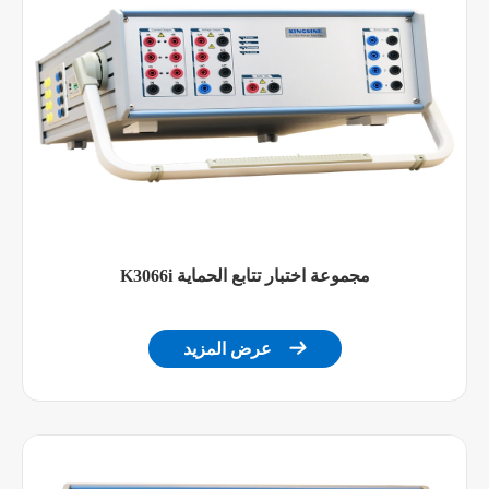
إزاحة
> 1 أمبير الطباعي.
بالتيار
> 2mA غار
المستمر
خطوات التثبيت:
> عرض الطباع. / > Guar.
تشويه
استجابة
أقل من 100
تصاعدية/
نزولية
K3066i مجموعة اختبار تتابع الحماية
1mA
القرار
مخرجات تيار مستمر

عرض المزيد
قنوات
1
المصدر
نطاق