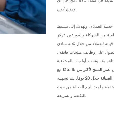
دي جي آي ، BYD ، وتينسنت. توسعت كينجسين أيضا مع الشركات التابعة في كندا
وهونج كونج.
في خدمة العملاء ، وتهدف إلى تبسيط
نامية من الشركاء والموزعين. تركز
يمة للعملاء من خلال ثلاثة مبادئ
للحصول على وظائف منتجات فائقة ،
افسية ، وتحديد أولويات الموثوقية
طول عمر المنتج لأكثر من 15 عامًا مع
انة خلال 20 يومًا
، يتم تسهيله
دمة ما بعد البيع الفعالة من حيث
التكلفة والسريعة.