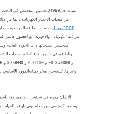
أنشئت في
1999
كينجسين متخصص في البحث وال
من معدات الاختبار الكهربائية ، بما في ذل
محلل CT PT
، مصادر الطاقة المرجعية ومعاير
مراقبة الكهرباء ، والأجهزة. مع أ
حضور عالمي في أكثر
كينجسين لمنتجاتها ذات الجودة العالية و
والطاقة في جميع أنحاء العالم. معدات الشرك
Schneider و AREVA و SEL و GE وغيرها. كينغسين بفخر بمثابة
المورد الأساسي
الأصل: مقره في شنتشن ، والمعروفة باسم 
يستفيد كينجسي من نظام بيئي نابض بالحياة إل