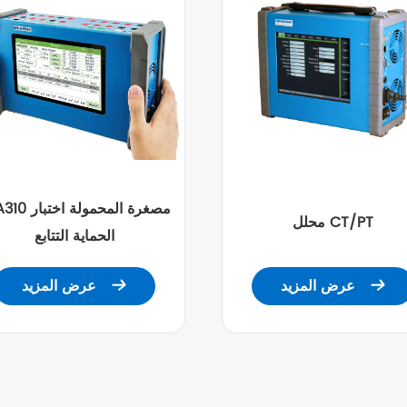
KFA310 مصغرة المح
محلل CT/PT
الحماية التتابع
عرض المزيد
عرض المزيد

