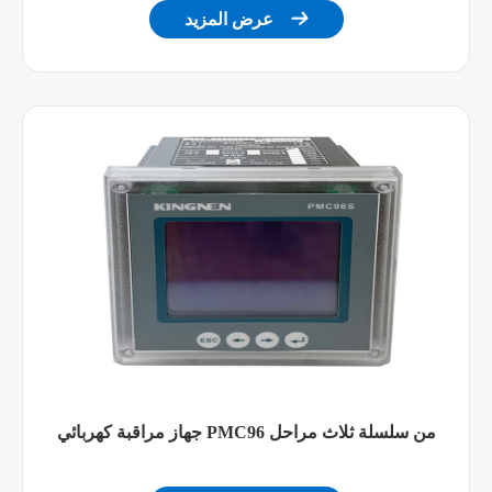

عرض المزيد
2 كيلو فولت
جهد العزل
0-5 فولت
قياس الجهد
القدرة
الزائد
Led مرات/مستمر
المسموح
0-5 فولت قياس
بها
المدخلات العاصمة
مقاومة
12.5 كيلو
المدخلات
2 كيلو فولت
جهد العزل
جهد الدائرة
15 فولت
المفتوحة
جهاز مراقبة كهربائي PMC96 من سلسلة ثلاث مراحل
خرج تيار مستمر
قدرة
من 4-20 مللي
≤ 600Ω