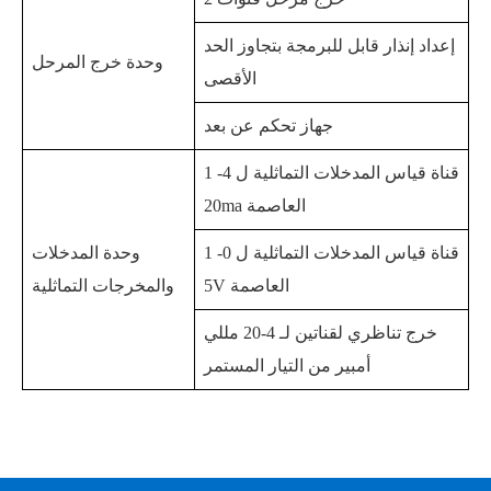
إعداد إنذار قابل للبرمجة بتجاوز الحد
وحدة خرج المرحل
الأقصى
جهاز تحكم عن بعد
1 قناة قياس المدخلات التماثلية ل 4-
20ma العاصمة
1 قناة قياس المدخلات التماثلية ل 0-
وحدة المدخلات
5V العاصمة
والمخرجات التماثلية
خرج تناظري لقناتين لـ 4-20 مللي
أمبير من التيار المستمر
مواصفات النموذج: PMC200S-①-②-③-④-⑤
الخصائص الكهربائية