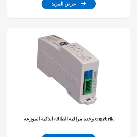
التحميل
أمبير

عرض المزيد
2 كيلو فولت
جهد العزل
من من من من ؟ ؟ ؟ ~
التيار
VAC/45-65Hz
المتردد
كيسي ~ في دي سي
العاصمة
مزود طاقة
استهلاك
أقل من 3 وات
الطاقة
الأداء الميكانيكي
0.5 كجم
الوزن
لوحة متر IP52 ، مضيف
مستوى حماية IP
وحدة مراقبة الطاقة الذكية الموزعة engybrik
متر IP30
96 × 96 × 72
المضيف