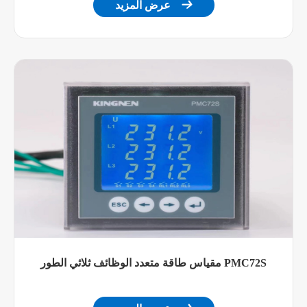

عرض المزيد
وحدات
البعد
96X96 X روض
مضيف +
وحدات
شاشة
-20 ~ 70 ℃
عرض
درجة حرارة العمل
-25 ~ 70 ℃
متر
متر +
درجة حرارة
-40 ~ 85 ℃
شاشة
التخزين
العرض
، من دون تكاثف
الرطوبة النسبية
مقياس طاقة متعدد الوظائف ثلاثي الطور PMC72S
IEC ays-4-2 ، المستوى
تداخل التفريغ الاستاتيكيه