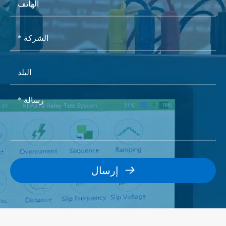
خرج تناظري 3 - 4-20 مللي أمبير بالتيار المستمر (AO)
Ab
بها
على سبيل المثال: ab = 00 ، يعني أن منفذ AI 01 غير
مقاومة
300 كيلو وات
مجهز بوحدة AI/AO ، منفذ AI02 غير مجهز بوحدة
المدخلات
AI/AO
5A (جانب ثانوي CT) أو
قياس التيار
Ab = 12 ، يعني أن منفذ AI01 مجهز بوحدة قياس دخل
1A (جانب ثانوي CT)
تناظرية تيار مستمر من 0-5 فولت ، تم تجهيز منفذ
القدرة
AI02 بوحدة قياس مدخل تناظرية تيار مستمر من 4-20
الزائد
خصائص تيار
مللي أمبير وحدة قياس AI/AO
Led مرات/مستمر
المسموح
المدخلات
على سبيل المثال: نموذج الطلب: ،.
بها
تعني مقياس PMC200S المصنف بجهد V/من 5A ، مزود طاقة

إرسال
عامل مثل 85-264vac/45-65HZ ، اختياري مع إدخال 4 قنوات
مقاومة
أقل من 0.1 أوم
(DI) ، خرج مرحل قناتين ؛ 1 قناة 0-5 فولت العاصمة قياس
المدخلات
المدخلات التماثلية (منفذ AI01) ، 1 قناة 4-20 مللي أمبير
12 ~ 24 VDC
الجهد العمل
العاصمة قياس المدخلات التماثلية (منفذ AI02).