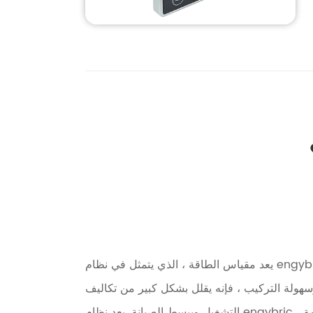
يعد مقياس الطاقة ، الذي يتمثل في نظام engybric ، مكونًا أساسيًا في إدارة الطاقة الحديثة وأتمتة التوزيع. يتم استخدامه لمراقبة المعلمات الكهربائية مثل الجهد والتيار
سهولة التركيب ، فإنه يقلل بشكل كبير من تكاليف
التشغيل ويبسط الصيانة. يعد نظام engybric ، مع قدرته على المراقبة الكاملة للطاقة والتحليل التوافقي ، مثاليًا للتطبيقات التي تتراوح بين التوزيع الصناعي وأنظمة