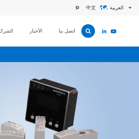
العربية
中文



اتصل بنا
الأخبار
الشركة

